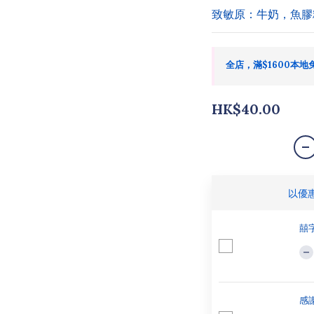
致敏原：牛奶，魚膠
全店，滿$1600本地
HK$40.00
以優
囍字
感謝