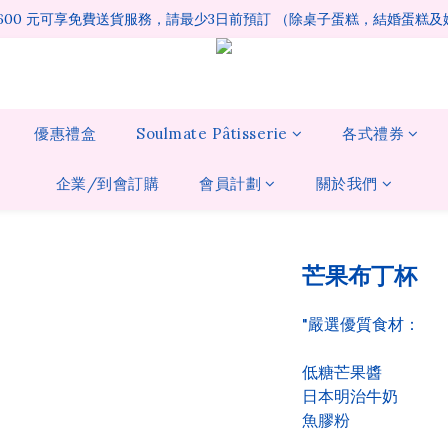
1600 元可享免費送貨服務，請最少3日前預訂 （除桌子蛋糕，結婚蛋糕
優惠禮盒
Soulmate Pâtisserie
各式禮券
企業/到會訂購
會員計劃
關於我們
芒果布丁杯
"嚴選優質食材：
低糖芒果醬 
日本明治牛奶 
魚膠粉