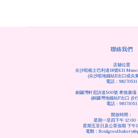
聯絡我們
店舖位置
尖沙咀梳士巴利道18號K11 Musea
(尖沙咀地鐵站E出口或尖東
電話：98270511
銅鑼灣軒尼詩道500號 希慎廣場 B
(銅鑼灣地鐵站F出口 步行
電話：98171051
開放時間：
星期一至四下午 12:00 -
星期五至日及公眾假期 下午12:0
電郵：Soulgood.bakery@g