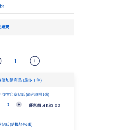
粉
免運費
惠價加購商品
(最多 1 件)
 復古印章貼紙 (顏色隨機 1張)
優惠價 HK$3.00
貼紙 (隨機顏色1張)