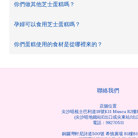
你們做其他芝士蛋糕嗎？
孕婦可以食用芝士蛋糕嗎？
你們蛋糕使用的食材是從哪裡來的？
聯絡我們
店舖位置
尖沙咀梳士巴利道18號K11 Musea B2樓
(尖沙咀地鐵站E出口或尖東站J出
電話：98270511
銅鑼灣軒尼詩道500號 希慎廣場 B1樓B1