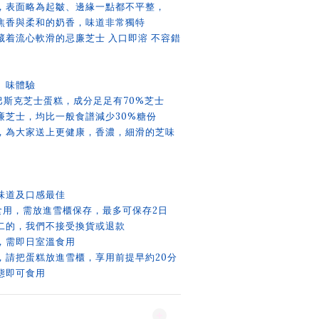
，表面略為起皺、邊緣一點都不平整，
焦香與柔和的奶香，味道非常獨特
藏着流心軟滑的忌廉芝士 入口即溶 不容錯
」味體驗
ry 的巴斯克芝士蛋糕，成分足足有70%芝士
廉芝士，均比一般食譜減少30%糖份
，為大家送上更健康，香濃，細滑的芝味
味道及口感最佳
食用，需放進雪櫃保存，最多可保存2日
二的，我們不接受換貨或退款
，需即日室溫食用
，請把蛋糕放進雪櫃，享用前提早約20分
態即可食用