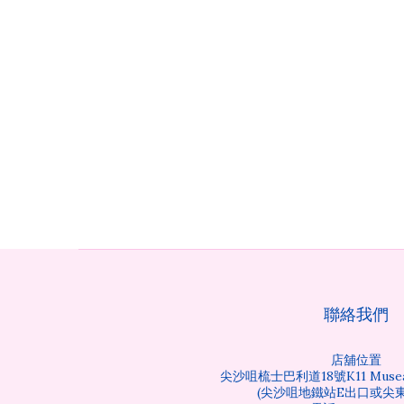
聯絡我們
店舖位置
尖沙咀梳士巴利道18號K11 Musea
(尖沙咀地鐵站E出口或尖東