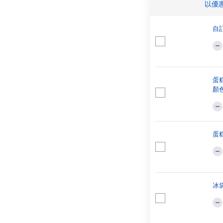
以優
自
蛋糕
顏
蛋糕
冰