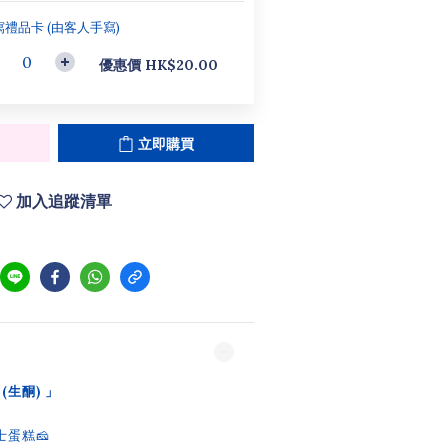
寫禮品卡 (由客人手寫)
優惠價 HK$20.00
立即購買
加入追蹤清單
(生酮) 」
蛋糕🧀