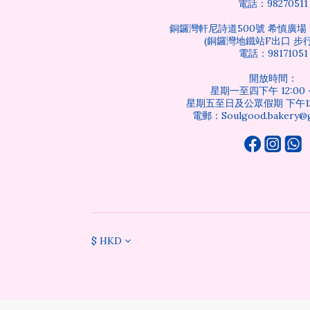
電話：98270511
銅鑼灣軒尼詩道500號 希慎廣場 B
(銅鑼灣地鐵站F出口 步行
電話：98171051
開放時間：
星期一至四下午 12:00 -
星期五至日及公眾假期 下午12:0
電郵：Soulgood.bakery@g
$
HKD