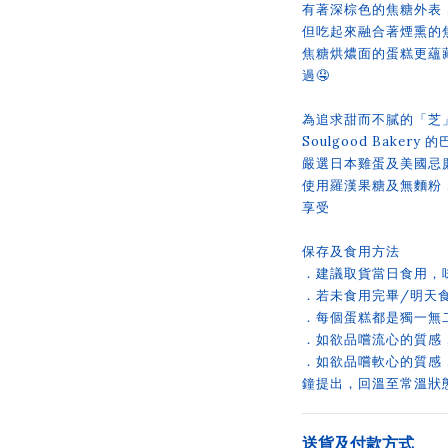
有著深棕色的焦糖外表
但吃起來融合著煙熏的
焦糖烘燶面的蛋糕更蘊
過🤤
為追求甜而不膩的「芝
Soulgood Bake
嚴選日本雞蛋及美國忌
使用羅漢果糖及無麵粉
享受
保存及食用方法
．建議取貨當日食用，
．若未食用完畢/明天
．每個蛋糕都是獨一無
．如欲品嚐流心的質感
．如欲品嚐軟心的質感
鐘提出，回溫至常溫狀
送貨及付款方式