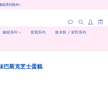
及嫁囍系到除外）
嫁囍系列
寶寶系列
散水餅 / 派對系列
立即購買
味巴斯克芝士蛋糕