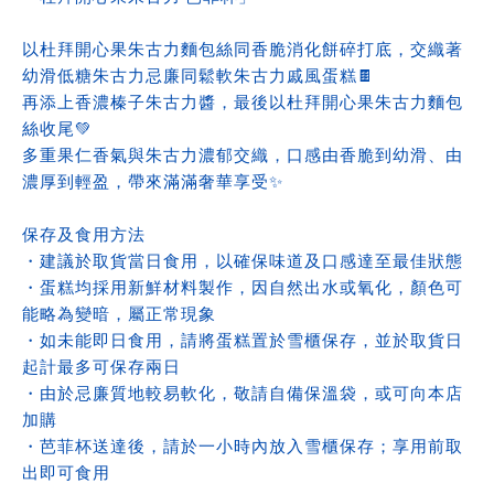
以杜拜開心果朱古力麵包絲同香脆消化餅碎打底，交織著
幼滑低糖朱古力忌廉同鬆軟朱古力戚風蛋糕🍫
再添上香濃榛子朱古力醬，最後以杜拜開心果朱古力麵包
絲收尾💚
多重果仁香氣與朱古力濃郁交織，口感由香脆到幼滑、由
濃厚到輕盈，帶來滿滿奢華享受✨
保存及食用方法
・建議於取貨當日食用，以確保味道及口感達至最佳狀態
・蛋糕均採用新鮮材料製作，因自然出水或氧化，顏色可
能略為變暗，屬正常現象
・如未能即日食用，請將蛋糕置於雪櫃保存，並於取貨日
起計最多可保存兩日
・由於忌廉質地較易軟化，敬請自備保溫袋，或可向本店
加購
・芭菲杯送達後，請於一小時內放入雪櫃保存；享用前取
出即可食用