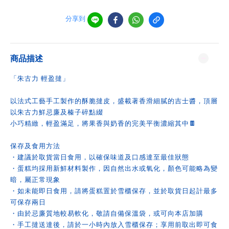
分享到
商品描述
「朱古力 輕盈撻」
以法式工藝手工製作的酥脆撻皮，盛載著香滑細膩的吉士醬，頂層
以朱古力鮮忌廉及榛子碎點綴
小巧精緻，輕盈滿足，將果香與奶香的完美平衡濃縮其中🍫
保存及食用方法
・建議於取貨當日食用，以確保味道及口感達至最佳狀態
・蛋糕均採用新鮮材料製作，因自然出水或氧化，顏色可能略為變
暗，屬正常現象
・如未能即日食用，請將蛋糕置於雪櫃保存，並於取貨日起計最多
可保存兩日
・由於忌廉質地較易軟化，敬請自備保溫袋，或可向本店加購
・手工撻送達後，請於一小時內放入雪櫃保存；享用前取出即可食