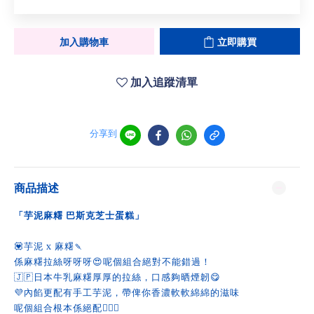
加入購物車
立即購買
加入追蹤清單
分享到
商品描述
「芋泥麻糬 巴斯克芝士蛋糕」
💟芋泥 x 麻糬🍡
係麻糬拉絲呀呀呀😍呢個組合絕對不能錯過！
🇯🇵日本牛乳麻糬厚厚的拉絲，口感夠晒煙韌😋
💜內餡更配有手工芋泥，帶俾你香濃軟軟綿綿的滋味
呢個組合根本係絕配🙆🏻‍♀️