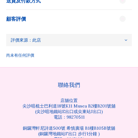
送貨及付款方式
顧客評價
尚未有任何評價
聯絡我們
店舖位置
尖沙咀梳士巴利道18號K11 Musea B2樓B201號舖
(尖沙咀地鐵站E出口或尖東站J出口)
電話：98270511
銅鑼灣軒尼詩道500號 希慎廣場 B1樓B105B號舖
(銅鑼灣地鐵站F出口 步行1分鐘 )