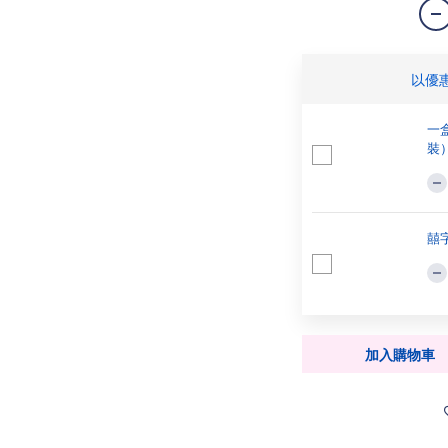
以優
一
裝
囍字
加入購物車