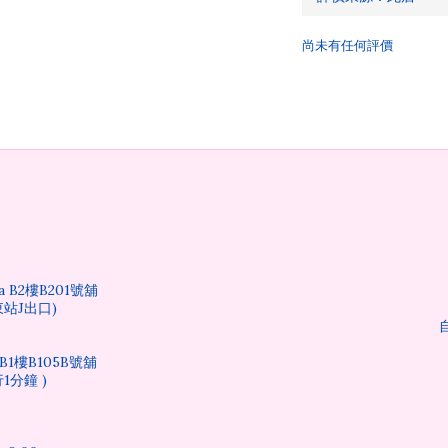
尚未有任何評價
 B2樓B201號舖
站J出口)
1樓B105B號舖
1分鐘 )