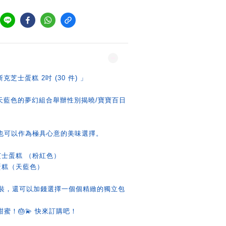
芝士蛋糕 2吋 (30 件) 」
&天藍色的夢幻組合舉辦性別揭曉/寶寶百日
也可以作為極具心意的美味選擇。
芝士蛋糕 （粉紅色）
蛋糕（天藍色）
包裝，還可以加錢選擇一個個精緻的獨立包
蜜！🎂💫 快來訂購吧！