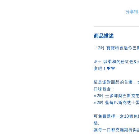
分享到
商品描述
「2吋 寶寶特色迷你巴斯克
🎉✨ 以柔和的粉紅色
宴吧！💖💙
這是派對甜品的首選，
口味包含：
⭐2吋 士多啤梨巴斯克
⭐2吋 藍莓巴斯克芝士
可免費選擇一盒10個
裝。
讓每一口都充滿期待與甜