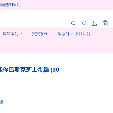
及嫁囍系到除外）
嫁囍系列
寶寶系列
散水餅 / 派對系列
立即購買
迷你巴斯克芝士蛋糕 (30
醬 