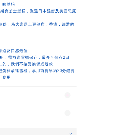
」味體驗
ry 的巴斯克芝士蛋糕，嚴選日本雞蛋及美國忌廉
%糖份，為大家送上更健康，香濃，細滑的
味道及口感最佳
食用，需放進雪櫃保存，最多可保存2日
二的，我們不接受換貨或退款
把蛋糕放進雪櫃，享用前提早約20分鐘提
可食用