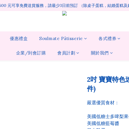
1600 元可享免費送貨服務，請最少3日前預訂 （除桌子蛋糕，結婚蛋糕
優惠禮盒
Soulmate Pâtisserie
各式禮券
企業/到會訂購
會員計劃
關於我們
2吋 寶寶特色
件)
嚴選優質食材：
美國低糖士多啤梨果
美國低糖藍莓醬 