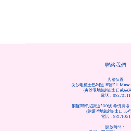
聯絡我們
店舖位置
尖沙咀梳士巴利道18號K11 Musea
(尖沙咀地鐵站E出口或尖東
電話：98270511
銅鑼灣軒尼詩道500號 希慎廣場 B
(銅鑼灣地鐵站F出口 步行
電話：98171051
開放時間：