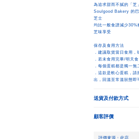
為追求甜而不膩的「芝
Soulgood Bake
芝士
均比一般食譜減少30
芝味享受
保存及食用方法
．建議取貨當日食用，
．若未食用完畢/明天
．每個蛋糕都是獨一無
．這款是軟心蛋糕，請
出，回溫至常溫狀態即
送貨及付款方式
顧客評價