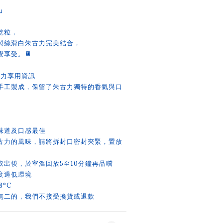
」
乾粒，
與絲滑白朱古力完美結合，
享受。🍫
y朱古力享用資訊
手工製成，保留了朱古力獨特的香氣與口
味道及口感最佳
古力的風味，請將拆封口密封夾緊，置放
取出後，於室溫回放5至10分鐘再品嚐
度過低環境
8°C
無二的，我們不接受換貨或退款