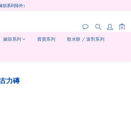
及嫁囍系到除外）
嫁囍系列
寶寶系列
散水餅 / 派對系列
立即購買
朱古力磚