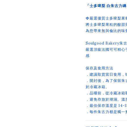
「士多啤梨 白朱古力磚
🍓嚴選優質士多啤梨果
將士多啤梨果粒的酸甜
為您帶來無與倫比的味覺
Soulgood Baker
嚴選頂級法國可可精心
感
保存及食用方法
．建議取貨當日食用，
．開封後，為了保留朱
於冷藏冰箱。
．品嚐前，從冷藏冰箱
．避免存放於潮濕、溫
．最佳保存溫度是 14-1
．每件朱古力都是獨一