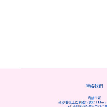
聯絡我們
店舖位置
尖沙咀梳士巴利道18號K11 Musea
(尖沙咀地鐵站E出口或尖東