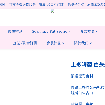
1600 元可享免費送貨服務，請最少3日前預訂 （除桌子蛋糕，結婚蛋糕
優惠禮盒
Soulmate Pâtisserie
各式禮券
企業/到會訂購
會員計劃
關於我們
士多啤梨 白
嚴選優質食材：
優質士多啤梨果乾粒
絲滑白朱古力
致敏原：牛奶