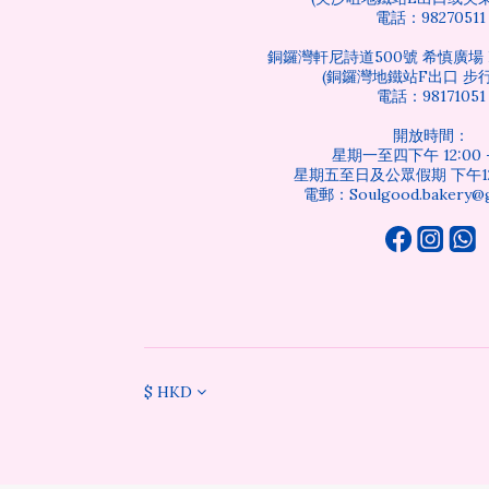
電話：98270511
銅鑼灣軒尼詩道500號 希慎廣場 B
(銅鑼灣地鐵站F出口 步行
電話：98171051
開放時間：
星期一至四下午 12:00 -
星期五至日及公眾假期 下午12:0
電郵：Soulgood.bakery@g
$
HKD